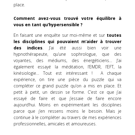
place.
Comment
avez-vous
trouvé votre équilibre à
vous en tant
qu’hypersensible
?
En faisant une enquête sur moi-même et sur
toutes
les disciplines qui pouvaient m’aider à trouver
des indices
.
J’ai été aussi bien voir une
hypnothérapeute, qu’une sophrologue, que des
voyantes, des médiums, des énergéticiens…
J’ai
également essayé la méditation, l’EMDR, l’EFT, la
kinésiologie…
Tout est intéressant !
A
chaque
expérience, on tire une pièce du puzzle qui va
compléter ce grand puzzle qu’on a mis en place.
Et
petit à petit, un dessin se forme.
C’est ce que j’ai
essayé de faire et que j’essaie de faire encore
aujourd’hui.
Moins en expérimentant les disciplines
parce que j’en ressens moins le besoin.
Mais je
continue à le compléter au travers de mes expériences
professionnelles, amicales et amoureuses.