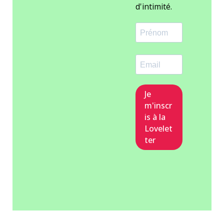
d'intimité.
Je
m'inscr
is à la
Lovelet
ter