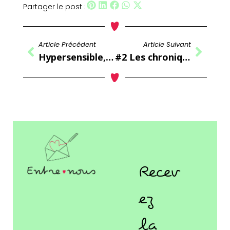
Partager le post :
Article Précédent
Article Suivant
Précédent
Suiva
Hypersensible, je me sens en décalage quand…
#2 Les chroniques d’une hypersensible Hypersensible, moi ?!
Recev
ez
la