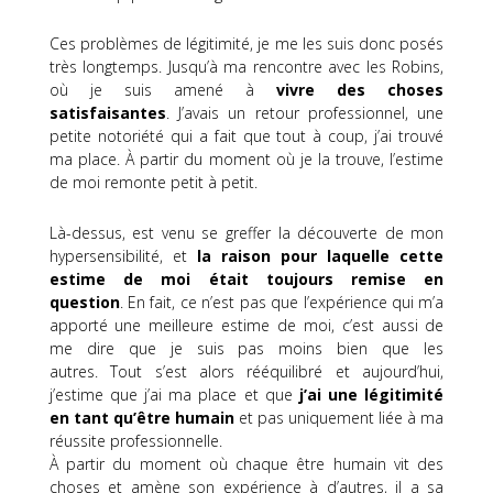
Ces problèmes de légitimité, je me les suis donc posés
très longtemps.
Jusqu’à ma rencontre avec les Robins,
où je suis amené à
vivre des choses
satisfaisantes
.
J’avais un retour professionnel, une
petite notoriété qui a
fait
que tout à coup, j’ai trouvé
ma place.
À partir du moment où je la trouve, l’estime
de moi remonte petit à petit.
Là-dessus
, est venu se greffer la découverte de mon
hypersensibilité, et
la raison pour laquelle cette
estime de moi était toujours remise en
question
.
En fait, ce n’est pas que l’expérience qui m’a
apporté une meilleure estime de moi, c’est aussi de
me dire que je suis pas moins bien que les
autres.
Tout s’est alors rééquilibré et aujourd’hui,
j’estime que j’ai ma place et que
j’ai une légitimité
en tant qu’être humain
et pas uniquement liée à ma
réussite professionnelle.
À partir du moment où chaque être humain vit des
choses et amène son expérience à d’autres, il a sa