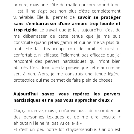
armure, mais une côte de maille qui correspond à qui
il est.
Il ne s’agit pas non plus d’être complètement
vulnérable
.
Elle lui permet de
savoir se protéger
sans s’embarrasser d’une armure trop lourde et
trop rigide
.
Le travail que je fais aujourd’hui, c’est de
me débarrasser de cette tenue que je me suis
construite quand j’étais gamin et qui ne me va plus du
tout.
Elle fait beaucoup trop de bruit
et
n’est ni
confortable, ni efficace.
Tellement
pas efficace
que j’ai
rencontré des pervers narcissiques qui m’ont bien
abimés.
C’est donc bien la preuve que cette armure ne
sert à rien.
Alors, je me construis une tenue légère,
protectrice qui me permet de faire plein de choses.
Aujourd’hui savez vous repérez les pervers
narcissiques et ne pas vous approcher d’eux ?
Oui, ça m’arrive, mais ça m’arrive aussi de retomber sur
des personnes toxiques et de me dire ensuite «
ah
putain !
Je ne
l’ai
pas vu celle-là »
Et c’est un peu notre lot d’hypersensible.
Car on est