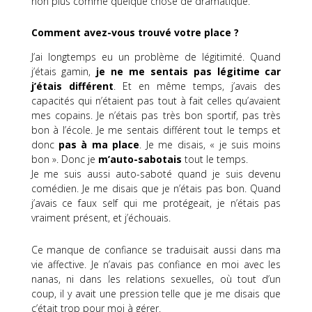
non plus comme quelque chose de dramatique.
Comment avez-vous trouvé votre place ?
J’ai longtemps eu un problème de légitimité.
Quand
j’étais gamin,
je ne me sentais pas légitime car
j’étais différent
.
Et en même temps, j’avais des
capacités qui n’étaient pas tout à fait celles qu’avaient
mes copains.
Je n’étais pas très bon sportif, pas très
bon à l’école.
Je me sentais
différent
tout le temps et
donc
pas à ma place
.
Je me disais, « je suis moins
bon ».
Donc je
m’auto-sabotais
tout le temps.
Je me suis aussi auto-saboté quand je suis devenu
comédien.
Je me disais que je n’étais pas bon.
Quand
j’avais ce faux self qui me protégeait, je n’étais pas
vraiment présent, et j’échouais.
Ce manque de confiance se traduisait aussi dans ma
vie affective.
Je n’avais pas confiance en moi avec les
nanas, ni dans les relations sexuelles, où tout d’un
coup, il y avait une pression telle que je me disais que
c’était trop pour moi à gérer.