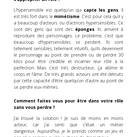
L’hypersensible est quelqu’un qui
capte les gens
.
Il
est très fort dans le
mimétisme
.
C’est pour cela qu’il y
a beaucoup d’acteurs ou d’actrices hypersensibles.
Ce
sont des gens qui sont des
éponges
.
Ils arrivent à
reproduire des personnages.
Le problème, c’est que
beaucoup d’hypersensibles se perdent.
Ils sont
tellement sensibles, tellement intuitifs, qu’ils deviennent
le personnage au point de prendre ou de perdre 30
kilos pour être crédible et incarner leur rôle à la
perfection.
Mais c’est très destructeur, ça abîme le
corps et l’âme.
De très grands acteurs ont été détruits
par cette capacité d’être quelqu’un d’autre au point de
se perdre eux-mêmes.
Comment faites vous pour être dans votre rôle
sans vous perdre ?
J’ai trouvé la solution !
Je suis de moins en moins
acteur, car j’ai senti que c’était un métier
dangereux.
Aujourd’hui, je le prends comme un jeu et