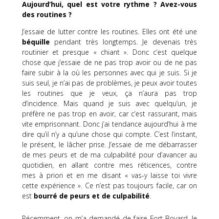
Aujourd’hui, quel est votre rythme ?
Avez-vous
des routines ?
J’essaie de lutter contre les routines.
Elles ont été une
béquille
pendant très longtemps.
Je devenais très
routinier et presque « chiant ».
Donc c’est quelque
chose que j’essaie de ne pas trop avoir ou de ne pas
faire subir à
la
où les personnes avec qui je suis.
Si je
suis seul, je n’ai pas de problèmes, je peux avoir toutes
les routines que je veux, ça n’aura pas trop
d’incidence.
Mais quand je suis avec quelqu’un, je
préfère ne pas trop en avoir, car c’est rassurant, mais
vite emprisonnant.
Donc j’ai tendance aujourd’hui à me
dire qu’il n’y a qu’une chose qui compte.
C’est l’instant,
le présent, le lâcher prise.
J’essaie de me débarrasser
de mes peurs et de ma culpabilité pour d’avancer au
quotidien, en allant contre mes réticences,
contre
mes
à priori et en me disant « vas-y laisse toi vivre
cette expérience ».
Ce n’est pas toujours facile, car on
est
bourré de peurs et de culpabilité
.
Récemment, on m’a demandé de faire
Fort-Boyard
.
Je