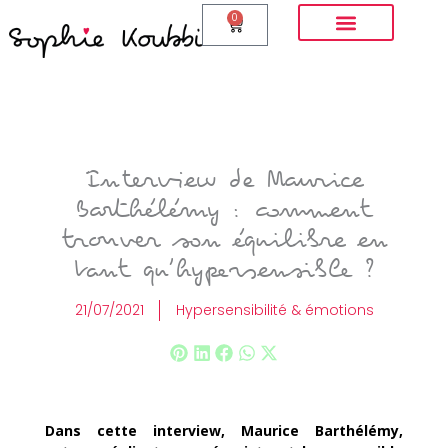
Aller
0
Panier
au
contenu
Interview de Maurice
Barthélémy : comment
trouver son équilibre en
tant qu’hypersensible ?
21/07/2021
Hypersensibilité & émotions
Dans cette interview, Maurice Barthélémy,