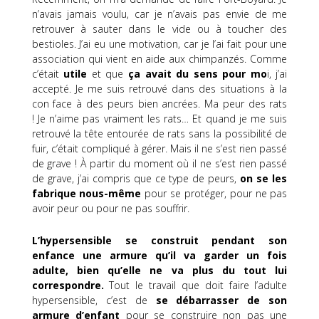
n’avais jamais voulu, car je n’avais pas envie de me
retrouver à sauter dans le vide
ou à toucher des
bestioles
.
J’ai eu une motivation, car je l’ai fait pour une
association qui vient en aide aux chimpanzés.
Comme
c’était
utile
et que
ça avait du sens pour mo
i, j’ai
accepté.
Je me suis retrouvé dans des situations à la
con face à des peurs bien ancrées.
Ma peur des rats
!
Je n’aime pas vraiment les rats…
Et quand je me suis
retrouvé la tête entourée de rats sans la possibilité de
fuir, c’était compliqué à gérer.
Mais il ne s’est rien passé
de grave !
À partir du moment où il ne s’est rien passé
de grave, j’ai compris que ce type de peurs,
on se les
fabrique nous-même
pour se protéger, pour ne pas
avoir peur ou pour ne pas souffrir.
L’hypersensible se construit pendant son
enfance une armure qu’il va garder un fois
adulte, bien qu’elle ne va plus
du
tout lui
correspondre.
Tout le travail que doit faire l’adulte
hypersensible, c’est de
se débarrasser de son
armure d’enfant
pour se construire non pas une