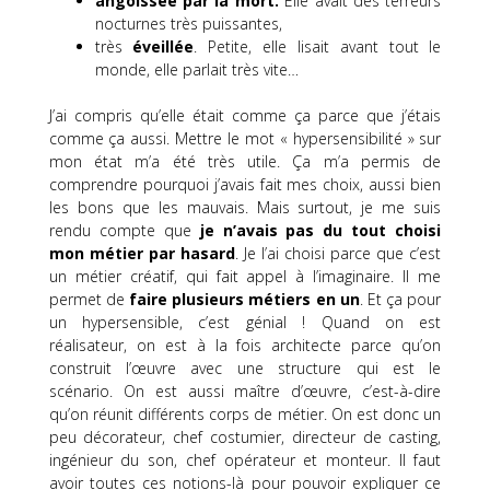
angoissée
par la mort.
Elle avait des terreurs
nocturnes très
puissantes,
très
éveillée
.
Petite, elle lisait avant tout le
monde, elle parlait très vite…
J’ai compris qu’elle était comme ça parce que j’étais
comme ça aussi.
Mettre le mot « hypersensibilité » sur
mon état m’a été très utile.
Ça m’a permis de
comprendre pourquoi j’avais fait mes choix, aussi bien
les bons que les mauvais.
Mais surtout, je me suis
rendu compte que
je n’avais pas du tout choisi
mon métier par hasard
.
Je l’ai choisi parce que c’est
un métier créatif, qui fait appel à l’imaginaire.
Il me
permet de
faire plusieurs métiers en un
.
Et ça pour
un hypersensible, c’est génial !
Quand on est
réalisateur, on est à la fois architecte parce qu’on
construit l’œuvre avec une structure qui est le
scénario.
On est aussi maître d’œuvre, c’est-à-dire
qu’on réunit différents corps de métier. On est donc un
peu décorateur, chef costumier, directeur de casting,
ingénieur du son, chef opérateur et monteur. Il faut
avoir toutes ces notions-là pour pouvoir expliquer ce